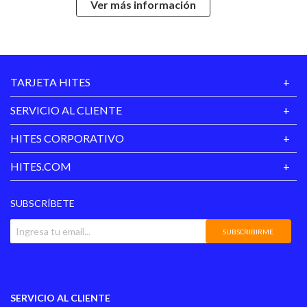
Ver más información
Notas De Fondo
.
Hecho en
India
TARJETA HITES
Garantía
3 meses
Proveedor
SERVICIO AL CLIENTE
HITES CORPORATIVO
HITES.COM
SUBSCRÍBETE
SUBSCRIBIRME
SERVICIO AL CLIENTE