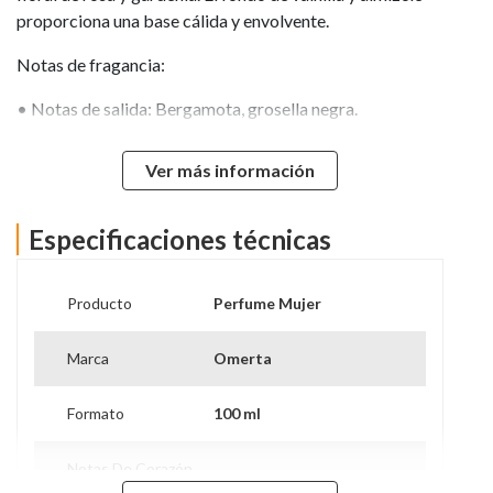
proporciona una base cálida y envolvente.
Notas de fragancia:
• Notas de salida: Bergamota, grosella negra.
• Notas de corazón: Rosa, gardenia.
Ver más información
• Notas de fondo: Vainilla, almizcle.
Especificaciones técnicas
Perfil de uso: Ideal para mujeres modernas y elegantes,
perfecta para uso diario y ocasiones especiales.
Producto
Perfume Mujer
Uso Diario
Marca
Omerta
Formato
100 ml
Notas De Corazón
.