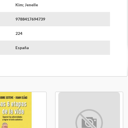
Kim; Jenelle
9788417694739
224
España
3 meses
Crecimiento_personal