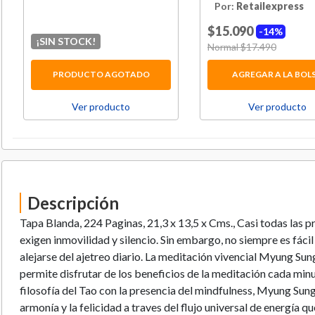
Por:
Retailexpress
$15.090
14%
¡SIN STOCK!
Price reduced from
Normal $17.490
to
PRODUCTO AGOTADO
AGREGAR A LA BOL
Ver producto
Ver producto
Descripción
Tapa Blanda, 224 Paginas, 21,3 x 13,5 x Cms., Casi todas las p
exigen inmovilidad y silencio. Sin embargo, no siempre es fácil
alejarse del ajetreo diario. La meditación vivencial Myung Sung
permite disfrutar de los beneficios de la meditación cada min
filosofía del Tao con la presencia del mindfulness, Myung Sung 
armonía y la felicidad a traves del flujo universal de energía 