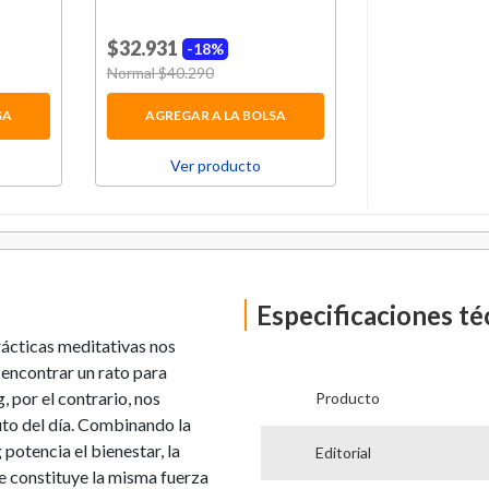
$32.931
18%
¡SIN STOCK!
Price reduced from
Normal $40.290
to
SA
AGREGAR A LA BOLSA
PRODUCT
Ver producto
Ver p
Especificaciones té
rácticas meditativas nos
 encontrar un rato para
, por el contrario, nos
Producto
uto del día. Combinando la
potencia el bienestar, la
Editorial
que constituye la misma fuerza