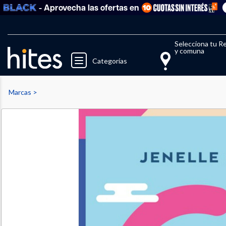
- Aprovecha las ofertas en
Ver t
Llegaste al límite de productos fav
El 
Selecciona tu R
y comuna
Categorías
Marcas