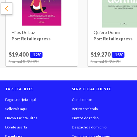
Hilos De Luz
Quiero Dormir
Por:
Retailexpress
Por:
Retailexpress
$19.400
$19.270
12%
15%
Price reduced from
Normal $22.090
to
Price reduced from
Normal $22.590
to
TARJETA HITES
SERVICIO AL CLIENTE
Paga tu tarjeta aquí
Contáctanos
Solicítala aquí
Retiro en tienda
Nueva Tarjeta Hites
Puntos de retiro
Dónde usarla
Despacho a domicilio
Beneficios
Términos y condiciones