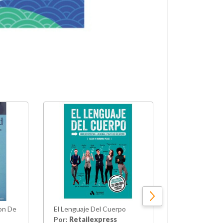
ion De
El Lenguaje Del Cuerpo
null
Por:
Retailexpress
Por:
Hites