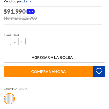
Vendido por:
Lens
$91.990
25%
Price reduced from
Normal $122.900
to
Cantidad
-
+
AGREGAR A LA BOLSA
COMPRAR AHORA
Color:
PLATEADO