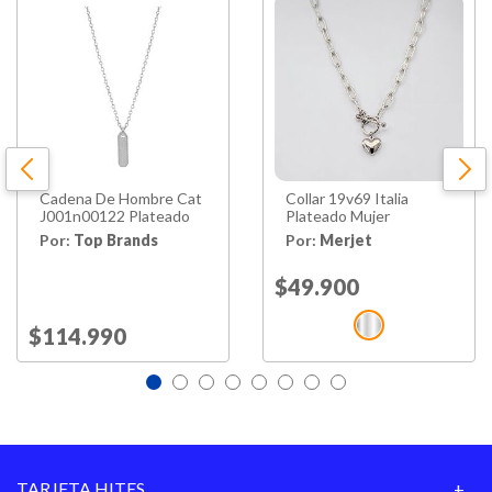
Ancho
58
Peso
0.3
Piezas
1 unidad
Cadena De Hombre Cat
Collar 19v69 Italia
Hecho en
China
J001n00122 Plateado
Plateado Mujer
Por:
Top Brands
Por:
Merjet
Garantía
3 meses por defectos del
Proveedor
producto
Price reduced from
$49.900
to
Price reduced from
$114.990
to
TARJETA HITES