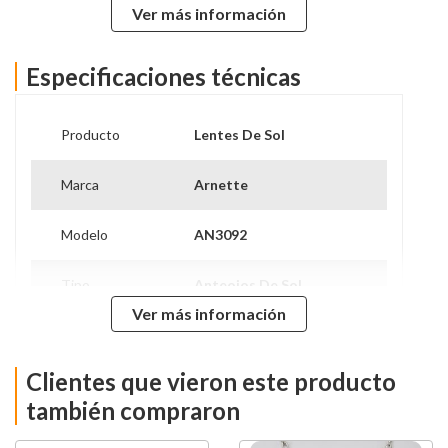
Ver más información
Hombre - Marca: Arnette - Fabricante: Luxottica - País
de Fabricación: China - Contenido original: Estuche,
Anteojo y Folleto
Especificaciones técnicas
Producto
Lentes De Sol
Marca
Arnette
Modelo
AN3092
Tipo
Anteojos De Sol
Ver más información
Protección UV
Si
Clientes que vieron este producto
Género
Hombre
también compraron
Material de la
Metal
Montura