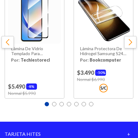
Lámina De Vidrio
Lámina Protectora De
Templado Para
Hidrogel Samsung S24
Samsung Galaxy A15
Ultra
Por:
Techiestorecl
Por:
Bookcomputer
$3.490
50%
Price reduced from
Normal $6.990
to
$5.490
8%
Price reduced from
Normal $5.990
to
TARJETA HITES