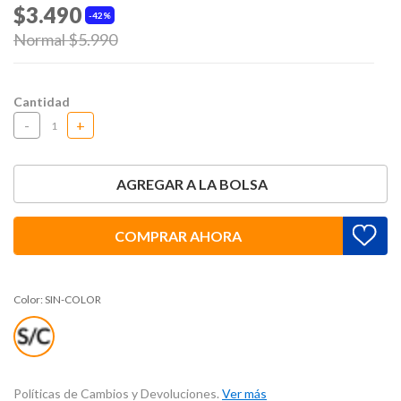
$3.490
42%
Price reduced from
Normal $5.990
to
Cantidad
-
+
AGREGAR A LA BOLSA
COMPRAR AHORA
Color:
SIN-COLOR
Políticas de Cambios y Devoluciones.
Ver más