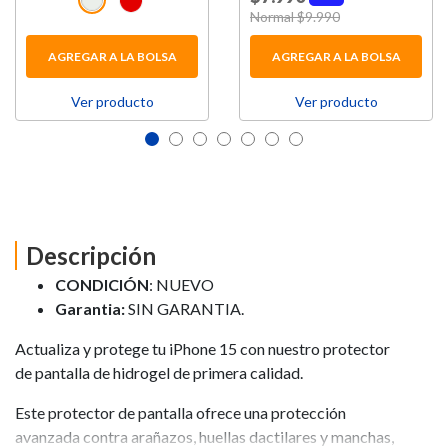
Price reduced from
Normal $9.990
to
AGREGAR A LA BOLSA
AGREGAR A LA BOLSA
Ver producto
Ver producto
Descripción
CONDICIÓN
: NUEVO
Garantia:
SIN GARANTIA.
Actualiza y protege tu iPhone 15 con nuestro protector
de pantalla de hidrogel de primera calidad.
Este protector de pantalla ofrece una protección
avanzada contra arañazos, huellas dactilares y manchas,