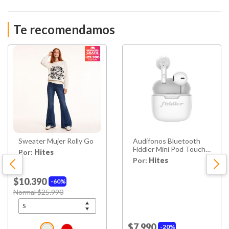
Te recomendamos
Sweater Mujer Rolly Go
Audífonos Bluetooth
Fiddler Mini Pod Touchc
Por:
Hites
Blanco
Por:
Hites
$10.390
60%
Price reduced from
Normal $25.990
to
$7.990
20%