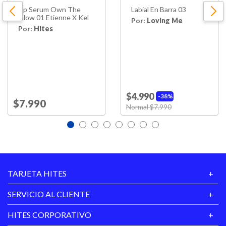
Lip Serum Own The
Labial En Barra 03
Glow 01 Etienne X Kel
Por:
Loving Me
Por:
Hites
$4.990
38%
Price reduced from
$7.990
to
Price reduced from
Normal $7.990
to
TARJETA HITES
SERVICIO AL CLIENTE
HITES CORPORATIVO