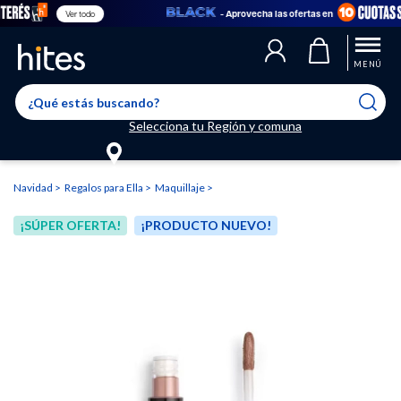
- Aprovecha las ofertas en
Ver todo
Llegaste al límite de productos favoritos permitidos, para agregar
El producto ha sido agregado a tu lista de favoritos correctamente
El producto ha sido eliminado correctamente
uno nuevo ingresa a “Mi cuenta” y elimina los que ya no necesitas.
MENÚ
Selecciona tu Región y comuna
Navidad
Regalos para Ella
Maquillaje
¡SÚPER OFERTA!
¡PRODUCTO NUEVO!