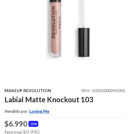
MAKEUP REVOLUTION
SKU:
10201000245001
Labial Matte Knockout 103
Vendido por:
Loving Me
$6.990
30%
Price reduced from
Normal $9.990
to