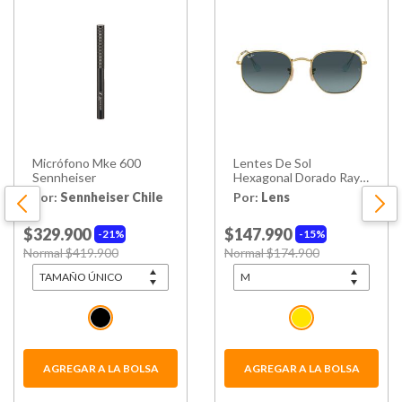
Micrófono Mke 600
Lentes De Sol
Sennheiser
Hexagonal Dorado Ray-
ban
Por:
Sennheiser Chile
Por:
Lens
$329.900
$147.990
21%
15%
Price reduced from
Normal $419.900
to
Price reduced from
Normal $174.900
to
AGREGAR A LA BOLSA
AGREGAR A LA BOLSA