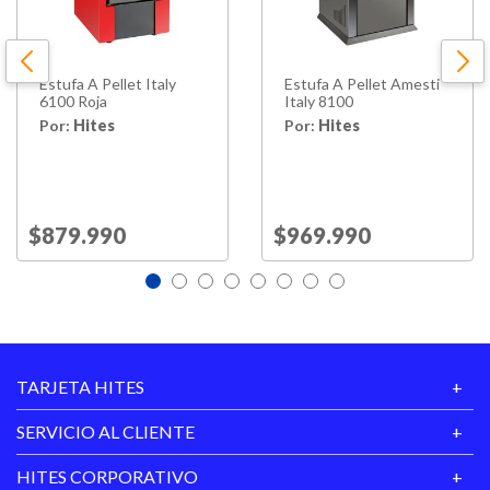
Garantía
6 meses legal
Proveedor
Estufa A Pellet Italy
Estufa A Pellet Amesti
Hecho en
CHILE
6100 Roja
Italy 8100
Por:
Hites
Por:
Hites
Vida Util
10 AÑOS
Price reduced from
$879.990
to
Price reduced from
$969.990
to
TARJETA HITES
SERVICIO AL CLIENTE
HITES CORPORATIVO