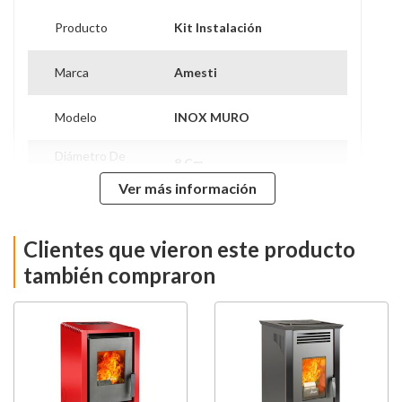
Producto
Kit Instalación
Marca
Amesti
Modelo
INOX MURO
Diámetro De
8 Cm
Cañón
Ver más información
Dos Configuraciones De
Instalación
Instalación Posibles
Clientes que vieron este producto
Alto
105 Cm
también compraron
Ancho
90 Cm
Profundidad
36 Cm
Peso
13 Kg