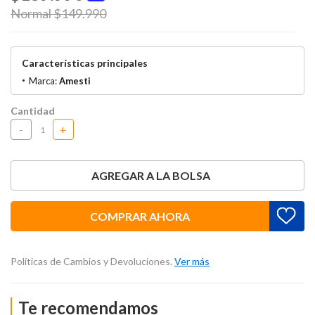
Price reduced from
Normal $149.990
to
Características principales
Marca:
Amesti
Cantidad
-
+
AGREGAR A LA BOLSA
COMPRAR AHORA
Políticas de Cambios y Devoluciones.
Ver más
Te recomendamos