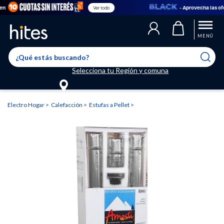
- Aprovecha las oferta
Ver todo
Llegaste al límite de productos favoritos permitidos, para agregar
El producto ha sido agregado a tu lista de favoritos correctamente
El producto ha sido eliminado correctamente
uno nuevo ingresa a “Mi cuenta” y elimina los que ya no necesitas.
MENÚ
Selecciona tu Región y comuna
Electro Hogar
Calefacción
Estufas a Pellet