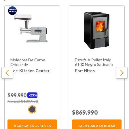
Moledora De Carne
Estufa A Pellet Italy
Orion Fdv
6100 Negro Satinado
Por:
Kitchen Center
Por:
Hites
$99.990
23%
Price reduced from
Normal $129.990
to
Price reduced from
$869.990
to
AGREGAR A LA BOLSA
AGREGAR A LA BOLSA