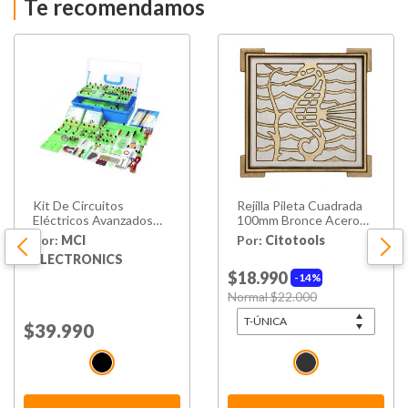
Te recomendamos
Kit De Circuitos
Rejilla Pileta Cuadrada
Eléctricos Avanzados
100mm Bronce Acero
Para Estudiantes
Inoxidable Poli
Por:
MCI
Por:
Citotools
ELECTRONICS
$18.990
14%
Price reduced from
Normal $22.000
to
Price reduced from
$39.990
to