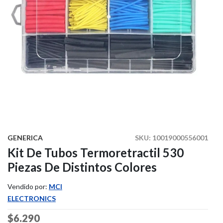
GENERICA
SKU:
10019000556001
Kit De Tubos Termoretractil 530
Piezas De Distintos Colores
Vendido por:
MCI
ELECTRONICS
Price reduced from
$6.290
to