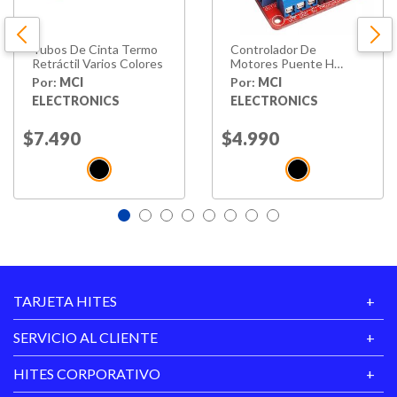
Tubos De Cinta Termo
Controlador De
Retráctil Varios Colores
Motores Puente H
L298n
Por:
MCI
Por:
MCI
ELECTRONICS
ELECTRONICS
Price reduced from
$7.490
to
Price reduced from
$4.990
to
TARJETA HITES
SERVICIO AL CLIENTE
HITES CORPORATIVO