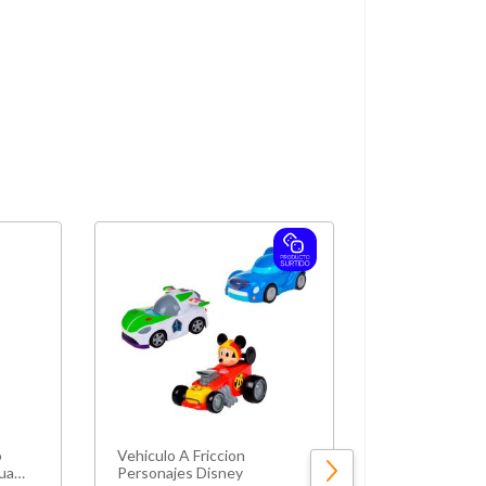
o
Vehiculo A Friccion
Kit Tratamien
ua
Personajes Disney
Reconstructo