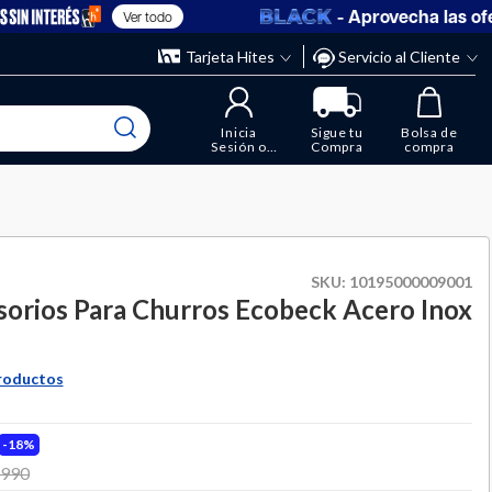
- Aprovecha las oferta
Ver todo
” y elimina los que ya no necesitas.
ente
Tarjeta Hites
Servicio al Cliente
Inicia
Sigue tu
Bolsa de
Sesión o
Compra
compra
Regístrate
SKU:
10195000009001
sorios Para Churros Ecobeck Acero Inox
roductos
18%
 from
.990
to