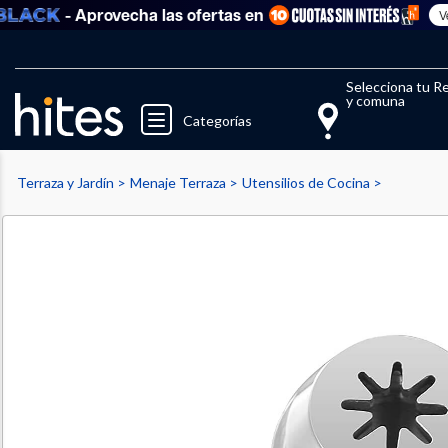
- Aprovecha las ofertas en
Ver tod
Llegaste al límite de productos fav
El 
Selecciona tu R
y comuna
Categorías
Terraza y Jardín
Menaje Terraza
Utensilios de Cocina