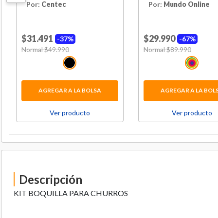
M210
Rostro
Por:
Centec
Por:
Mundo Online
$31.491
$29.990
37%
67%
Price reduced from
Normal $49.990
to
Price reduced from
Normal $89.990
to
AGREGAR A LA BOLSA
AGREGAR A LA BOL
Ver producto
Ver producto
Descripción
KIT BOQUILLA PARA CHURROS