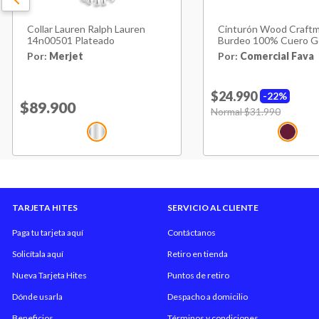
Collar Lauren Ralph Lauren
Cinturón Wood Craft
14n00501 Plateado
Burdeo 100% Cuero G
Por:
Merjet
Por:
Comercial Fava
$24.990
22%
Price reduced from
$89.900
to
Price reduced from
Normal $31.990
to
TARJETA HITES
SERVICIO AL CLIENTE
Paga tu tarjeta aquí
Contáctanos
Solicítala aquí
Retiro en tienda
Nueva Tarjeta Hites
Puntos de retiro
Dónde usarla
Despacho a domicilio
Beneficios
Términos y condiciones