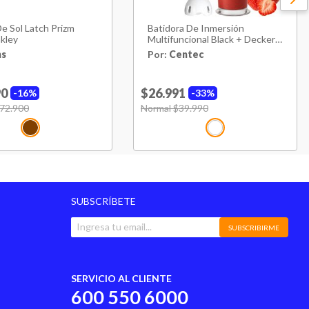
e Sol Latch Prizm
Batidora De Inmersión
kley
Multifuncional Black + Decker
Hb-2400w
ns
Por:
Centec
90
$26.991
16%
33%
uced from
72.900
to
Price reduced from
Normal $39.990
to
SUBSCRÍBETE
SUBSCRIBIRME
SERVICIO AL CLIENTE
600 550 6000