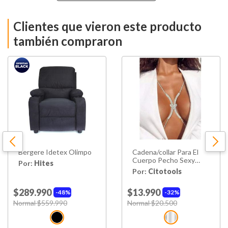
Composición
3
Clientes que vieron este producto
Material
Madera
también compraron
Tapiz
Tela
Relleno
Espuma 24 D
Alto Cuerpo 1
45 Cm
Ancho Cuerpo 1
73 Cm
Profundidad
Bergere Idetex Olimpo
Cadena/collar Para El
62 Cm
Cuerpo 1
Cuerpo Pecho Sexy
Por:
Hites
Diva Fiesta
Por:
Citotools
Alto Cuerpo 3
80 Cm
$289.990
$13.990
48%
32%
Price reduced from
Normal $559.990
to
Price reduced from
Normal $20.500
to
Ancho Cuerpo 3
195 Cm