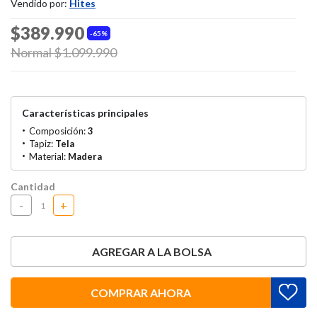
Vendido por:
Hites
$389.990
65%
Price reduced from
Normal $1.099.990
to
Características principales
Composición:
3
Tapiz:
Tela
Material:
Madera
Cantidad
-
+
AGREGAR A LA BOLSA
COMPRAR AHORA