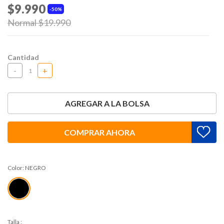
$9.990
50%
Price reduced from
Normal $19.990
to
Cantidad
-
+
AGREGAR A LA BOLSA
COMPRAR AHORA
Color:
NEGRO
Talla
: