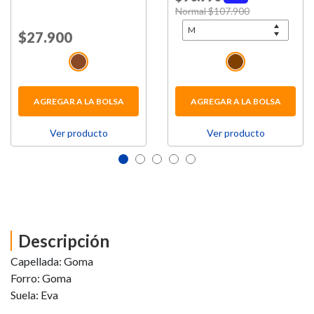
Price reduced from
Normal $107.900
to
Price reduced from
$27.900
to
AGREGAR A LA BOLSA
AGREGAR A LA BOLSA
Ver producto
Ver producto
Descripción
Capellada: Goma
Forro: Goma
Suela: Eva