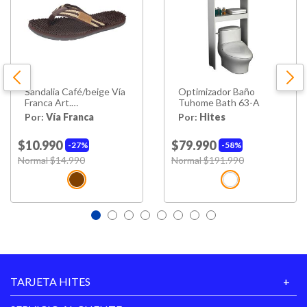
Sandalia Café/beige Vía
Optimizador Baño
Franca Art.
Tuhome Bath 63-A
8no5044coffeebeige
Por:
Vía Franca
Por:
Hites
$10.990
$79.990
27%
58%
Price reduced from
Normal $14.990
to
Price reduced from
Normal $191.990
to
TARJETA HITES