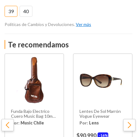
39
40
Políticas de Cambios y Devoluciones.
Ver más
Te recomendamos
Funda Bajo Electrico
Lentes De Sol Marrón
Cuero Music Bag 10mm
Vogue Eyewear
Mub-125b
Por:
Music Chile
Por:
Lens
$90.990
16%