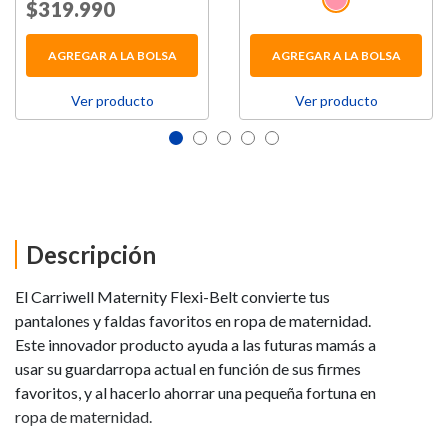
Price reduced from
$319.990
to
AGREGAR A LA BOLSA
AGREGAR A LA BOLSA
Ver producto
Ver producto
Descripción
El Carriwell Maternity Flexi-Belt convierte tus
pantalones y faldas favoritos en ropa de maternidad.
Este innovador producto ayuda a las futuras mamás a
usar su guardarropa actual en función de sus firmes
favoritos, y al hacerlo ahorrar una pequeña fortuna en
ropa de maternidad.