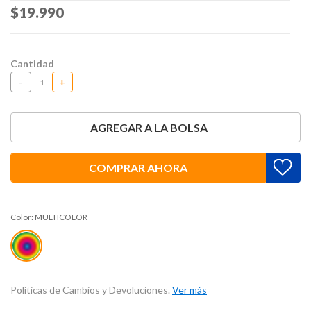
Price reduced from
$19.990
to
Cantidad
-
+
AGREGAR A LA BOLSA
COMPRAR AHORA
Color:
MULTICOLOR
Políticas de Cambios y Devoluciones.
Ver más