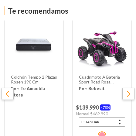
Te recomendamos
Colchón Tempo 2 Plazas
Cuadrimoto A Batería
Rosen 190 Cm
Sport Road Rosa
Bebesit
Por:
Te Amuebla
Por:
Bebesit
Store
$139.990
70%
Price reduced from
Normal $469.990
to