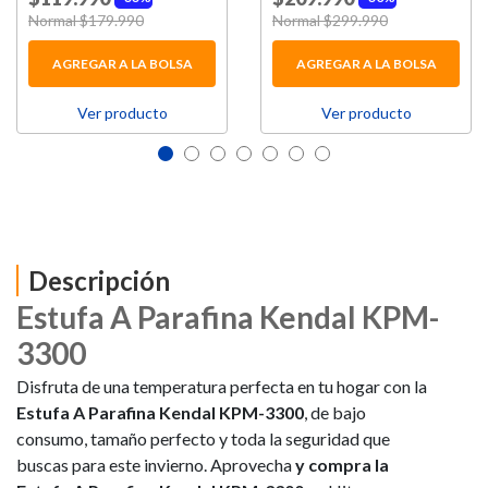
Price reduced from
Normal $179.990
to
Price reduced from
Normal $299.990
to
AGREGAR A LA BOLSA
AGREGAR A LA BOLSA
Ver producto
Ver producto
Descripción
Estufa A Parafina Kendal KPM-
3300
Disfruta de una temperatura perfecta en tu hogar con la
Estufa A Parafina Kendal KPM-3300
, de bajo
consumo, tamaño perfecto y toda la seguridad que
buscas para este invierno. Aprovecha
y compra la