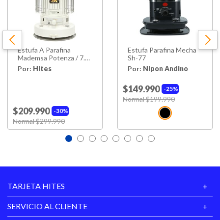
Estufa A Parafina
Estufa Parafina Mecha
Mademsa Potenza / 7.2
Sh-77
Litros
Por:
Hites
Por:
Nipon Andino
$149.990
25%
Price reduced from
Normal $199.990
to
$209.990
30%
Price reduced from
Normal $299.990
to
TARJETA HITES
SERVICIO AL CLIENTE