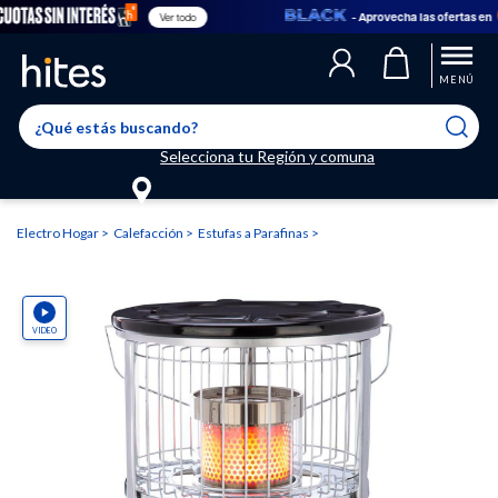
- Aprovecha las ofertas en
Ver todo
Llegaste al límite de productos favoritos permitidos, para agregar
El producto ha sido agregado a tu lista de favoritos correctamente
El producto ha sido eliminado correctamente
uno nuevo ingresa a “Mi cuenta” y elimina los que ya no necesitas.
MENÚ
Selecciona tu Región y comuna
Electro Hogar
Calefacción
Estufas a Parafinas
VIDEO