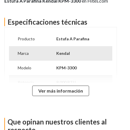
Estufa A Parafina Kendal KPM-3300
en Hites.com
Especificaciones técnicas
Producto
Estufa A Parafina
Marca
Kendal
Modelo
KPM-3300
Potencia
9.000 BTU
Ver más información
Capacidad
5.3 Litros
Consumo
Autonomia 20 Horas
Energético
Que opinan nuestros clientes al
Reloj Timer
No
respecto