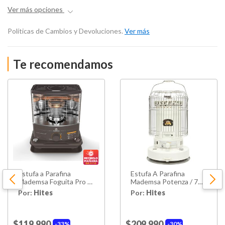
Ver más opciones
Políticas de Cambios y Devoluciones.
Ver más
Te recomendamos
Estufa a Parafina
Estufa A Parafina
Mademsa Foguita Pro /
Mademsa Potenza / 7.2
4 Litros
Litros
Por:
Hites
Por:
Hites
$119.990
$209.990
33%
30%