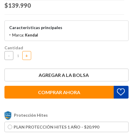
Price reduced from
$139.990
to
Características principales
Marca:
Kendal
Cantidad
-
+
AGREGAR A LA BOLSA
COMPRAR AHORA
Protección Hites
PLAN PROTECCIÓN HITES 1 AÑO - $20.990