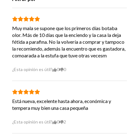
Ancho
32 cm
Muy mala se supone que los primeros días botaba
Profundidad
32 cm
olor. Más de 10 días que la enciendo y la casa la deja
fétida a parafina. No la volvería a comprar y tampoco
Peso
7 kg
la recomiendo, además la encuentro que es gastadora,
comoarada a la estufa que tuve otras vecesm
Garantía
12 Meses
Proveedor
¿Esta opinión es útil?
0
0
Hecho en
China
Vida Util
6 Años
Está nueva, excelente hasta ahora, económica y
tempera muy bien una casa pequeña
¿Esta opinión es útil?
0
2