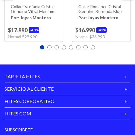
Collar Estefanía Cristal
Collar Romance Cristal
Genuino Vitral Medium
Genuino Bermuda Blue
Garantía
3 MESES
Proveedor
Por:
Joyas Montero
Por:
Joyas Montero
$17.990
$16.990
40%
41%
Price reduced from
Normal $29.990
to
Price reduced from
Normal $28.990
to
TARJETA HITES
SERVICIO AL CLIENTE
HITES CORPORATIVO
HITES.COM
SUBSCRÍBETE