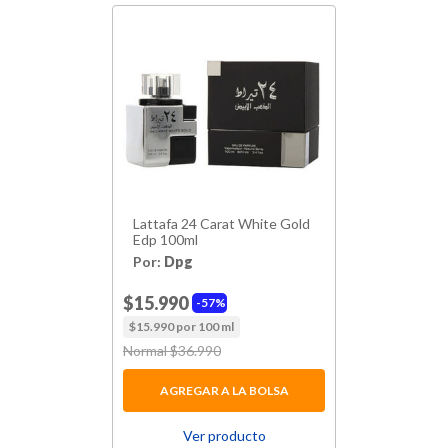
Lattafa 24 Carat White Gold
Edp 100ml
Por:
Dpg
$15.990
57%
$15.990 por 100 ml
Price reduced from
Normal $36.990
to
AGREGAR A LA BOLSA
Ver producto