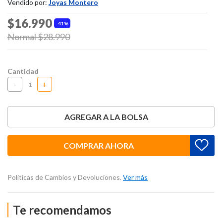
Vendido por:
Joyas Montero
$16.990
41%
Price reduced from
Normal $28.990
to
Cantidad
-
+
AGREGAR A LA BOLSA
COMPRAR AHORA
Políticas de Cambios y Devoluciones.
Ver más
Te recomendamos