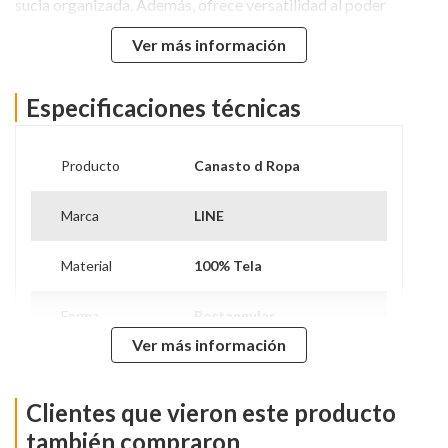
sucia organizada. Además, ofrece versatilidad al poder
usarse para almacenar toallas o juguetes, optimizando
Ver más información
así el espacio en diversas áreas del hogar.
Especificaciones técnicas
Producto
Canasto d Ropa
Marca
LINE
Material
100% Tela
Forma
Rectangular
Ver más información
Hecho en
China
Clientes que vieron este producto
Garantía
90 días
Proveedor
también compraron