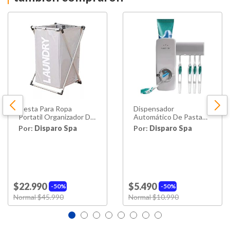
Cesta Para Ropa
Dispensador
Portatil Organizador De
Automático De Pasta
Tela Hogar Baño
De Dientes Con
Por:
Disparo Spa
Por:
Disparo Spa
Portacepillo
$22.990
$5.490
50%
50%
Price reduced from
Normal $45.990
to
Price reduced from
Normal $10.990
to