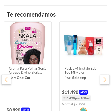
Te recomendamos
Crema Para Peinar 3en1
Pack 5x4 Instyle Edp
Crespo Divino Skala
100 Ml Mujer
Expert 250 G
Por:
One Cm
Por:
Saideep
$11.490
45%
$11.490 por 100 ml
Price reduced from
Normal $20.990
to
$8.990
31%