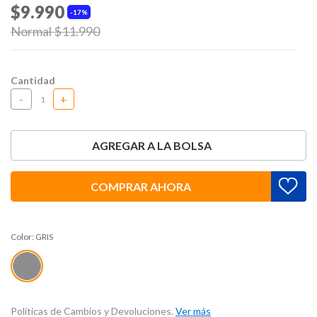
$9.990
17%
Price reduced from
Normal $11.990
to
Cantidad
-
+
AGREGAR A LA BOLSA
COMPRAR AHORA
Color:
GRIS
Políticas de Cambios y Devoluciones.
Ver más