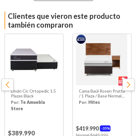
Tipo De Base
Base Funcional
Clientes que vieron este producto
Nivel de Firmeza
Intermedio
también compraron
Alto Colchón
32 Cm
Alto De Base
44 Cm
Alto Con Base
76 Cm
Ancho
105 Cm
Diván Cic Ortopedic 1.5
Cama Baúl Rosen Pratta
Largo
200 Cm
Plazas Black
/ 1 Plaza / Base Normal +
Set De Maderas
Por:
Te Amuebla
Por:
Hites
Peso
77,7 Kg
Store
Material
Madera
Estructura
$419.990
35%
Price reduced from
$389.990
to
Price reduced from
Normal $649.990
to