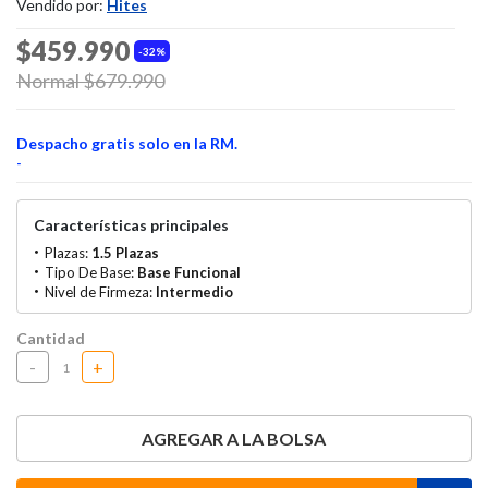
Vendido por:
Hites
$459.990
32%
Price reduced from
Normal $679.990
to
Despacho gratis solo en la RM.
-
Características principales
Plazas:
1.5 Plazas
Tipo De Base:
Base Funcional
Nivel de Firmeza:
Intermedio
Cantidad
-
+
AGREGAR A LA BOLSA