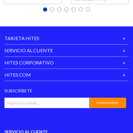
Pillow Top
No
Resortes
Resortes Pocket
Alto Respaldo
75 Cm
TARJETA HITES
Largo Respaldo
114 Cm
SERVICIO AL CLIENTE
Incluye
Respaldo
HITES CORPORATIVO
HITES.COM
Vida Util
10 Años
10 Años De Garantía
SUBSCRÍBETE
Sobre La Estructura De
Garantía
Resortes Del Colchón. 1
Proveedor
SUBSCRIBIRME
Año Sobre El Resto Del
Mix
Hecho en
Chile
SERVICIO AL CLIENTE