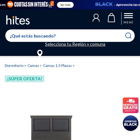
- Aprovecha las ofer
Ver todo
Llegaste al límite de productos favoritos permitidos, para agregar
El producto ha sido agregado a tu lista de favoritos correctamente
El producto ha sido eliminado correctamente
uno nuevo ingresa a “Mi cuenta” y elimina los que ya no necesitas.
MENÚ
Selecciona tu Región y comuna
Dormitorio
Camas
Camas 1.5 Plazas
¡SÚPER OFERTA!