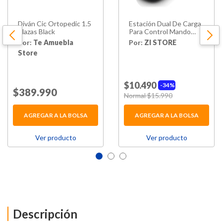
Diván Cic Ortopedic 1.5
Estación Dual De Carga
Plazas Black
Para Control Mando
Dualshock Usb Negro
Por:
Te Amuebla
Por:
ZI STORE
Store
$10.490
34%
Price reduced from
$389.990
to
Price reduced from
Normal $15.990
to
AGREGAR A LA BOLSA
AGREGAR A LA BOLSA
Ver producto
Ver producto
Descripción