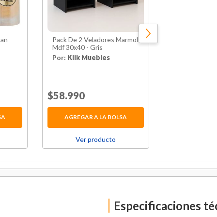
man
Pack De 2 Veladores Marmol
Pedestal Tv A
Mdf 30x40 - Gris
A 110" 120kg 
Por:
Klik Muebles
Por:
Brasfor
$299.990
8
Price reduced from
$58.990
to
Price reduced 
Normal $326.00
SA
AGREGAR A LA BOLSA
AGREGAR 
Ver producto
Ver p
Especificaciones té