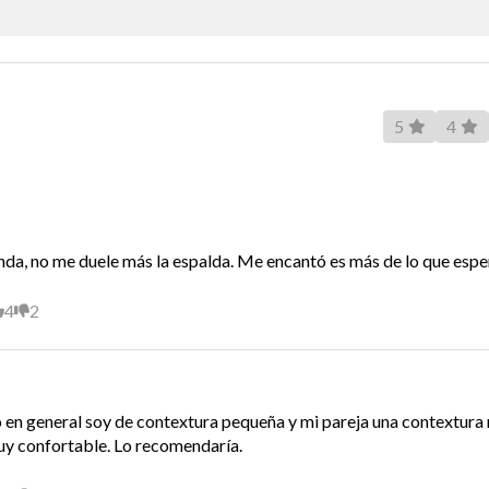
Patas
 una tecnología que
Material Patas
miento perfecto. Su
5
4
 que los movimientos
Incluye Almohada
tra persona, al mismo
deal para un óptimo
Incluye
Requiere Armado
anda, no me duele más la espalda. Me encantó es más de lo que espe
4
2
Garantía Proveedor
Hecho en
 en general soy de contextura pequeña y mi pareja una contextura
IDA
uy confortable. Lo recomendaría.
 una tecnología que