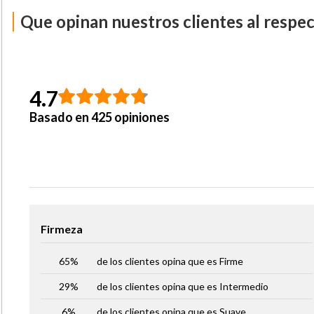
Que opinan nuestros clientes al respe
QUILT SURFACE:
Responsable de la suavidad, el 
belleza exterior.
BUFFER ZONE:
Lámina de Poliuretano Viscoelás
la correcta adaptación al cuerpo y disminuir los p
4.7
Basado en 425 opiniones
SUSPENSION SYSTEM:
Responsable de la suspe
la firmeza y la vida útil del producto.
Firmeza
65%
de los clientes opina que es
Firme
29%
de los clientes opina que es
Intermedio
6%
de los clientes opina que es
Suave