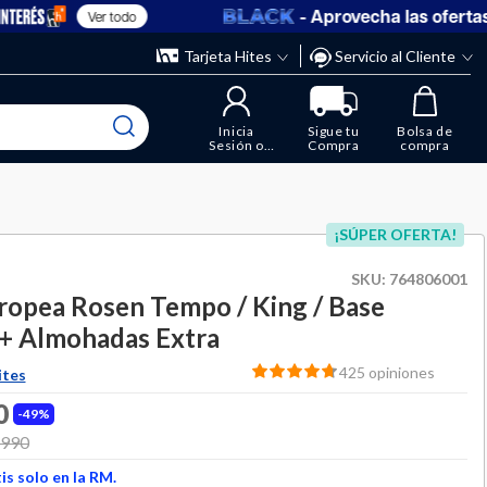
- Aprovecha las ofertas en
Ver todo
” y elimina los que ya no necesitas.
ente
Tarjeta Hites
Servicio al Cliente
Inicia
Sigue tu
Bolsa de
Sesión o
Compra
compra
Regístrate
¡SÚPER OFERTA!
SKU:
764806001
opea Rosen Tempo / King / Base
 + Almohadas Extra
425 opiniones
ites
0
49%
 from
.990
to
s solo en la RM.