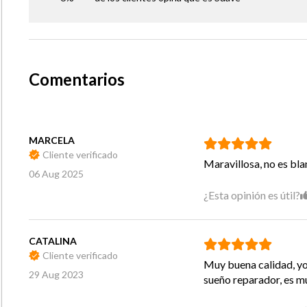
Confeccionado con seleccionados componentes y
se sincronizan armónicamente para un funciona
Comentarios
arquitectura de Resortes Po-cket Advance evita
del cuerpo se transmitan hacia el sector de la o
tiempo que ofrece una resistencia y firmeza i
descanso cada noche.
MARCELA
Cliente verificado
Maravillosa, no es bl
06 Aug 2025
¿Esta opinión es útil?
CATALINA
Cliente verificado
Muy buena calidad, yo
29 Aug 2023
TEMPO BASE DIVID
sueño reparador, es m
Confeccionado con seleccionados componentes y