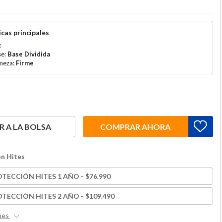
cas principales
g
se:
Base Dividida
rmeza:
Firme
 A LA BOLSA
COMPRAR AHORA
n Hites
TECCIÓN HITES 1 AÑO - $76.990
TECCIÓN HITES 2 AÑO - $109.490
nes