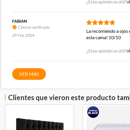
¿Esta opinión es útil?
se sincronizan armónicamente para un funciona
arquitectura de Resortes Po-cket Advance evita
del cuerpo se transmitan hacia el sector de la o
FABIAN
tiempo que ofrece una resistencia y firmeza i
Cliente verificado
La recomiendo a ojos 
descanso cada noche.
29 Feb 2024
esta cama! 10/10
¿Esta opinión es útil?
VER MÁS
Clientes que vieron este producto ta