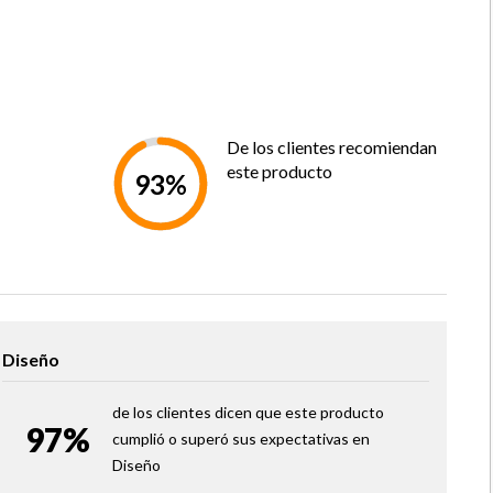
66 Cm
180 Cm
200 Cm
De los clientes recomiendan
Base Cama Europea Funda De Tela Jacquard
este producto
93%
Con Tratamiento Sanitized Y Fire Retardant.
Capa De Poliuretano. Placa Termo Fusionada
Extra Firme. Estructura De Madera. Patas De
Madera.
Acolchado: Tela Tejido De Punto Belga Con
Tratamientos Sanitized Y Fire Retardant. Napa
De Fibra Poliéster. Capa De Poliuretano. Fuelle
De Tela Jacquard Con Tratamientos Sanitized
Y Fire Retardant. Estructura Interna: Buffer De
Diseño
Poliuretano High Density. Aislante
Termofusionado. Floating System: Marco De
Poliuretano + Estructura De Resortes Pocket
de los clientes dicen que este producto
Advance® Capa De Fibroespuma
97%
Termofusionada.
cumplió o superó sus expectativas en
Diseño
Resortes Pocket Advance