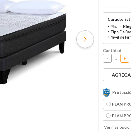
-
Característi
Plazas:
Kin
Tipo De Ba
Nivel de Fi
Cantidad
-
+
AGREGAR
Protecció
PLAN PRO
PLAN PRO
Ver más opcio