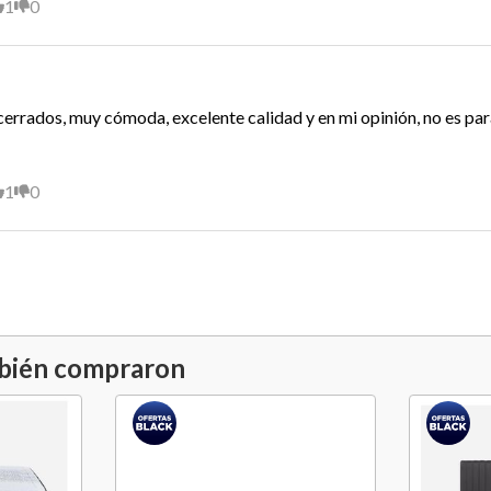
1
0
miento perfecto. Su
 que los movimientos
tra persona, al mismo
deal para un óptimo
cerrados, muy cómoda, excelente calidad y en mi opinión, no es pa
1
0
mbién compraron