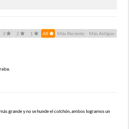
10
Patas De Madera.
3
2
1
All
Más Reciente
Más Antiguo
2
Almohada
No
raba.
12 Meses Cama, 6 Meses Almohada
Chile
 más grande y no se hunde el colchón, ambos logramos un