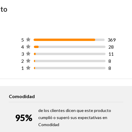
Alto Con Base
cto
confort, la armonía y
Ancho
tico, responsable de
Largo
untos de presión.
5
369
4
28
nsión personalizada,
Material Estructura
3
11
2
8
1
8
Relleno Colchón
Comodidad
de los clientes dicen que este producto
95%
cumplió o superó sus expectativas en
Comodidad
Resortes