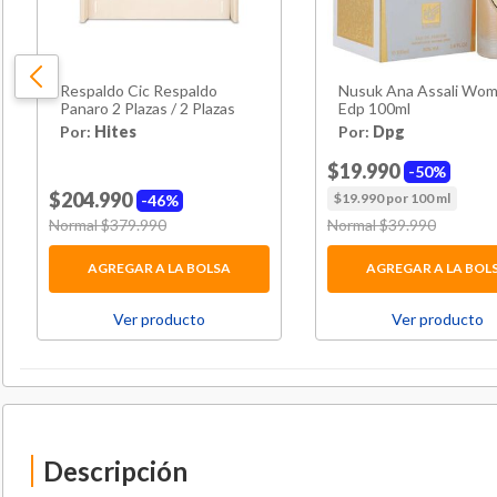
Respaldo Cic Respaldo
Nusuk Ana Assali Wo
Panaro 2 Plazas / 2 Plazas
Edp 100ml
Por:
Hites
Por:
Dpg
$19.990
50%
$204.990
$19.990 por 100 ml
46%
Price reduced from
Normal $379.990
to
Price reduced from
Normal $39.990
to
AGREGAR A LA BOLSA
AGREGAR A LA BOL
Ver producto
Ver producto
Descripción