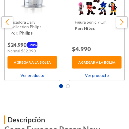
Picadora Daily
Figura Sonic 7 Cm
Collection Philips
Por:
Hites
Hr1393/00 450w
Por:
Philips
$24.990
24%
Price reduced from
$4.990
to
Price reduced from
Normal $32.990
to
AGREGAR A LA BOLSA
AGREGAR A LA BOLSA
Ver producto
Ver producto
Descripción