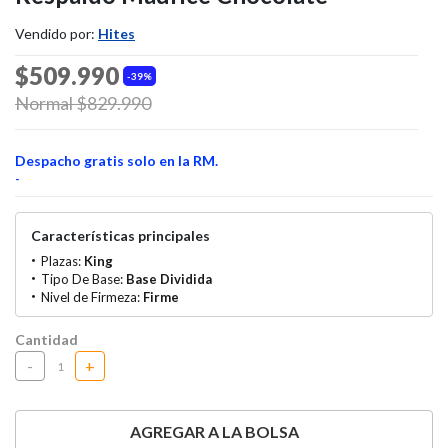
Vendido por:
Hites
$509.990
39%
Price reduced from
Normal $829.990
to
Despacho gratis solo en la RM.
-
Características principales
Plazas:
King
Tipo De Base:
Base Dividida
Nivel de Firmeza:
Firme
Cantidad
-
+
AGREGAR A LA BOLSA