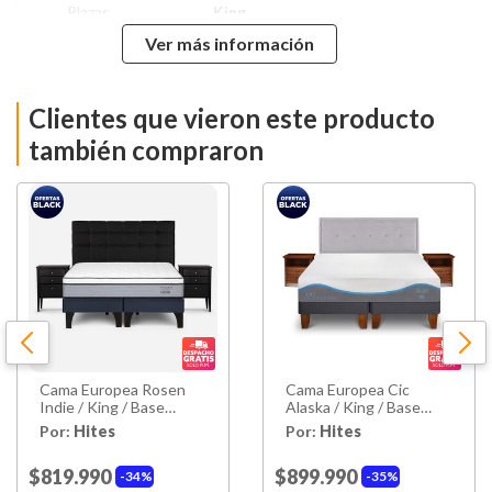
Plazas
King
Ver más información
Tipo De Base
Base Dividida
Clientes que vieron este producto
Nivel de Firmeza
Firme
también compraron
Alto Colchón
27 Cm
Alto De Base
16 Cm
Alto Con Base
62 Cm
Ancho
180 Cm
Cama Europea Rosen
Cama Europea Cic
Largo
200 Cm
Indie / King / Base
Alaska / King / Base
Dividida + Set De
Dividida + Set De
Por:
Hites
Por:
Hites
Maderas Issey Grafito
Maderas
Peso
90.1 Kg
$819.990
$899.990
34%
35%