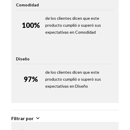
Comodidad
Pillow Top
No
de los clientes dicen que este
Resortes
Pocket Advance
100%
producto cumplió o superó sus
expectativas en
Comodidad
Patas
Si
Material Patas
Madera Alta Restistencia
Diseño
Ruedas
No
de los clientes dicen que este
97%
Incluye Respaldo
No
producto cumplió o superó sus
expectativas en
Diseño
Alto Respaldo
No
Largo Respaldo
No
Filtrar por
Incluye Velador
No