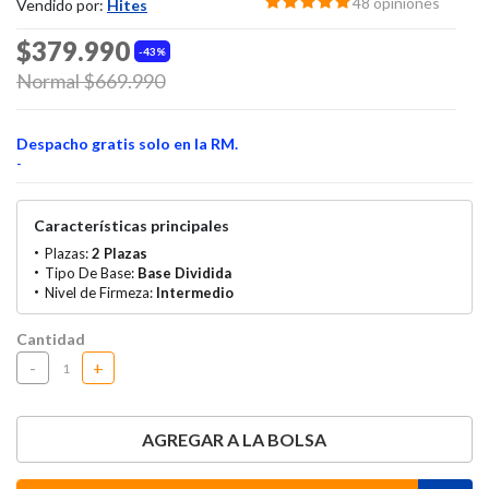
48 opiniones
Vendido por:
Hites
$379.990
43%
Price reduced from
Normal $669.990
to
Despacho gratis solo en la RM.
-
Características principales
Plazas:
2 Plazas
Tipo De Base:
Base Dividida
Nivel de Firmeza:
Intermedio
Cantidad
-
+
AGREGAR A LA BOLSA