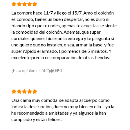
Requiere Armado
No
La compre hace 11/7 y llego el 15/7. Amo el colchón
es cómodo, tienes un buen despertar, no es duro ni
8 Años Según Uso Y
Vida Util
Cuidados
blando tipo que te undes, apenas te acuestas se siente
la comodidad del colchón. Además, que super
Garantía
12 Meses Cama
cordiales quienes hicieron la entrega y te pregunta si
Proveedor
uno quiere que no instalen, o sea, armar la base, y fue
super rápido el armado, tipo menos de 5 minutos. Y
Hecho en
Chile
excelente precio en comparación de otras tiendas.
¿Esta opinión es útil?
0
0
Una cama muy cómoda, se adapta al cuerpo como
indica la descripción, duermo muy bien en ella… ya la
he recomendado a amistades y ya algunos la han
comprado y están felices..