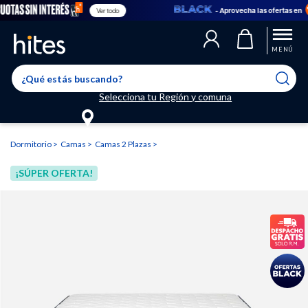
- Aprovecha las ofertas en
Ver todo
Llegaste al límite de productos favoritos permitidos, para agregar
El producto ha sido agregado a tu lista de favoritos correctamente
El producto ha sido eliminado correctamente
uno nuevo ingresa a “Mi cuenta” y elimina los que ya no necesitas.
MENÚ
Selecciona tu Región y comuna
Dormitorio
Camas
Camas 2 Plazas
¡SÚPER OFERTA!