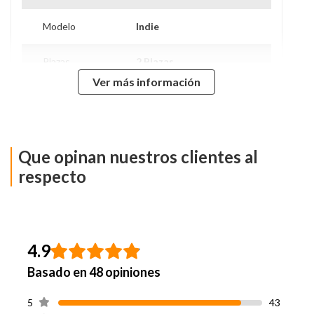
Modelo
Indie
Plazas
2 Plazas
Ver más información
Tipo De Base
Base Dividida
Nivel de Firmeza
Intermedio
Que opinan nuestros clientes al
Alto Colchón
29 Cm
respecto
Alto De Base
41 Cm
Alto Con Base
70 Cm
4.9
Basado en 48 opiniones
Ancho
150 Cm
5
43
Largo
200 Cm