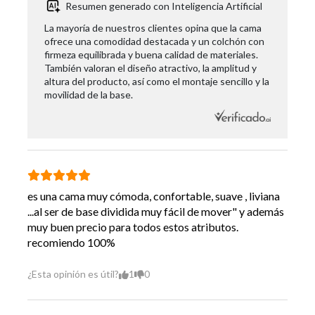
Resumen generado con Inteligencia Artificial
Alto Velador
No
La mayoría de nuestros clientes opina que la cama
ofrece una comodidad destacada y un colchón con
Ancho Velador
No
firmeza equilibrada y buena calidad de materiales.
También valoran el diseño atractivo, la amplitud y
Profundidad
altura del producto, así como el montaje sencillo y la
No
Velador
movilidad de la base.
Incluye Almohada
No
Incluye Sábanas
No
Incluye Topper
No
es una cama muy cómoda, confortable, suave , liviana
...al ser de base dividida muy fácil de mover" y además
Incluye Plumón
No
muy buen precio para todos estos atributos.
recomiendo 100%
Incluye
No
Cubrecolchón
¿Esta opinión es útil?
1
0
Incluye
Solo Cama