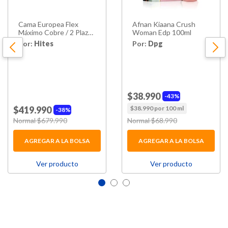
Cama Europea Flex
Afnan Kiaana Crush
Máximo Cobre / 2 Plazas
Woman Edp 100ml
/ Base
Por:
Hites
Por:
Dpg
Dividida +Almohada
Casaideal Pack / 50x70
Cm
$38.990
43%
$419.990
$38.990 por 100 ml
38%
Price reduced from
Normal $679.990
to
Price reduced from
Normal $68.990
to
AGREGAR A LA BOLSA
AGREGAR A LA BOLSA
Ver producto
Ver producto