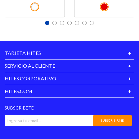
Estructura
Tela Jacquard Belga
Estructura De Resorte
Pocket Advance Con
Respuesta Independiente;
Topper De Espuma De 3cm
De Espesor. Sistema
Airflow, Que Mejora La
Circulación De Aire Y
Transpirabilidad Del
TARJETA HITES
Colchón. Cubierta En
Tejido De Punto, Con
Tratamientos Fire
SERVICIO AL CLIENTE
Retardant Y Sanitezed. La
Cubierta Inferior Tiene
HITES CORPORATIVO
Una Lámina De
Fibroespuma
Relleno Colchón
Termofusionada Que Es
HITES.COM
Elaborada Con Materiales
Sobrantes (a Fin De Evitar
Residuos). Colchón
SUBSCRÍBETE
Inferior: Sistema De
Soporte, Floating System:
Marco De Poliuretano +
SUBSCRIBIRME
Estructura De Resortes
Bonnell. Cubierta Con Tela
Punto Belga Con
Tratamientos Sanitized Y