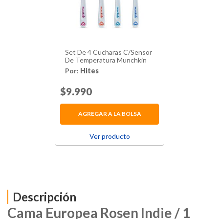
Set De 4 Cucharas C/Sensor
De Temperatura Munchkin
Por:
Hites
Price reduced from
$9.990
to
AGREGAR A LA BOLSA
Ver producto
Descripción
Cama Europea Rosen Indie / 1