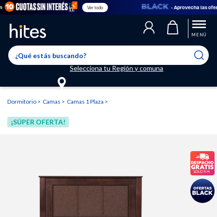
- Aprovecha las ofertas
Ver todo
Llegaste al límite de productos favoritos permitidos, para agregar
El producto ha sido agregado a tu lista de favoritos correctamente
El producto ha sido eliminado correctamente
uno nuevo ingresa a “Mi cuenta” y elimina los que ya no necesitas.
MENÚ
Selecciona tu Región y comuna
Dormitorio
Camas
Camas 1 Plaza
¡SÚPER OFERTA!