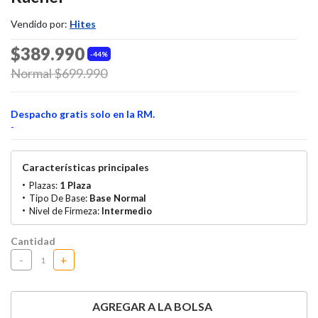
Vendido por:
Hites
$389.990
44%
Price reduced from
Normal $699.990
to
Despacho gratis solo en la RM.
-
Características principales
Plazas:
1 Plaza
Tipo De Base:
Base Normal
Nivel de Firmeza:
Intermedio
Cantidad
-
+
AGREGAR A LA BOLSA