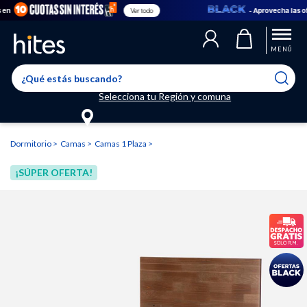
- Aprovecha las ofert
Ver todo
Llegaste al límite de productos favoritos permitidos, para agregar
El producto ha sido agregado a tu lista de favoritos correctamente
El producto ha sido eliminado correctamente
uno nuevo ingresa a “Mi cuenta” y elimina los que ya no necesitas.
MENÚ
Selecciona tu Región y comuna
Dormitorio
Camas
Camas 1 Plaza
¡SÚPER OFERTA!