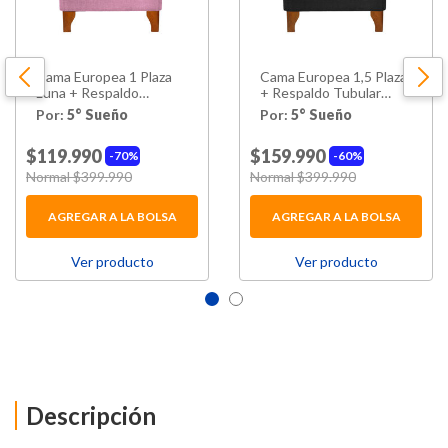
Cama Europea 1 Plaza
Cama Europea 1,5 Plaza
Luna + Respaldo
+ Respaldo Tubular
Tubular Madera Rosado
Madera Negro
Por:
5° Sueño
Por:
5° Sueño
$119.990
$159.990
70%
60%
Price reduced from
Normal $399.990
to
Price reduced from
Normal $399.990
to
AGREGAR A LA BOLSA
AGREGAR A LA BOLSA
Ver producto
Ver producto
Descripción