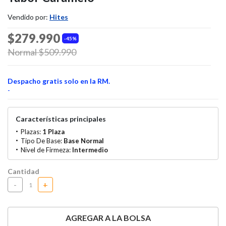
Vendido por:
Hites
$279.990
45%
Price reduced from
Normal $509.990
to
Despacho gratis solo en la RM.
-
Características principales
Plazas:
1 Plaza
Tipo De Base:
Base Normal
Nivel de Firmeza:
Intermedio
Cantidad
-
+
AGREGAR A LA BOLSA