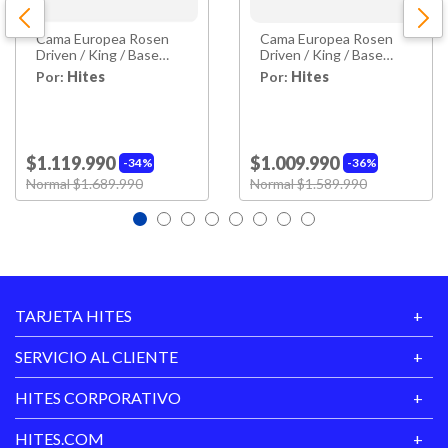
Cama Europea Rosen
Cama Europea Rosen
Driven / King / Base
Driven / King / Base
Dividida + Set De
Dividida + Set De
Por:
Hites
Por:
Hites
Maderas Nolita Grafito
Maderas
$1.119.990
$1.009.990
34%
36%
Price reduced from
Normal $1.689.990
to
Price reduced from
Normal $1.589.990
to
TARJETA HITES
SERVICIO AL CLIENTE
HITES CORPORATIVO
HITES.COM