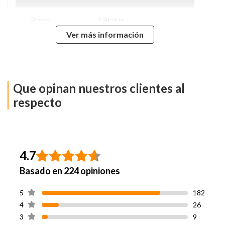
Plazas
2 Plazas
Ver más información
Tipo De Base
Base Dividida
Nivel de Firmeza
Intermedio
Que opinan nuestros clientes al
Ancho
150 cm
respecto
Largo
200 cm
Material Patas
Madera
4.7
Basado en 224 opiniones
Incluye Respaldo
Sí
5
182
Incluye Velador
Sí
4
26
3
9
Incluye
Set De Maderas