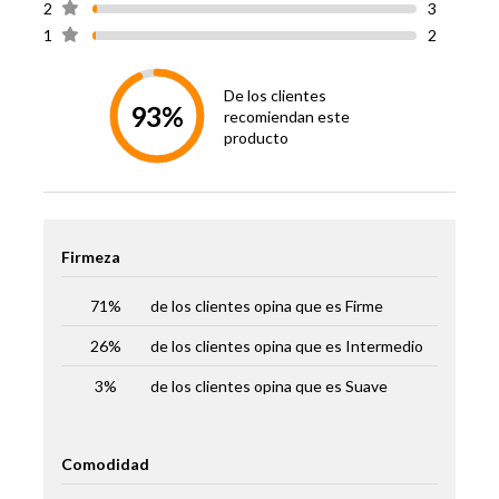
2
3
1
2
Garantía
12 meses cama, 6 meses
Proveedor
muebles
De los clientes
Hecho en
Chile
93%
recomiendan este
producto
Firmeza
71%
de los clientes opina que es
Firme
26%
de los clientes opina que es
Intermedio
3%
de los clientes opina que es
Suave
Comodidad