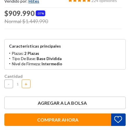
224 opiniones
Vendido por:
Hites
$909.990
37%
Price reduced from
Normal $1.449.990
to
Características principales
Plazas:
2 Plazas
Tipo De Base:
Base Dividida
Nivel de Firmeza:
Intermedio
Cantidad
-
+
AGREGAR A LA BOLSA
COMPRAR AHORA