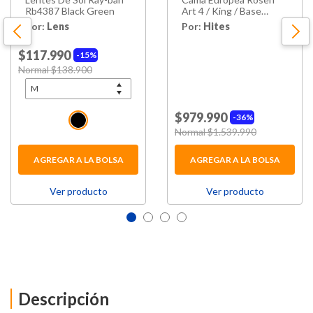
Rb4387 Black Green
Art 4 / King / Base
Dividida + Set De
Por:
Lens
Por:
Hites
Maderas Anna
$117.990
15%
Price reduced from
Normal $138.900
to
$979.990
36%
Price reduced from
Normal $1.539.990
to
AGREGAR A LA BOLSA
AGREGAR A LA BOLSA
Ver producto
Ver producto
Descripción