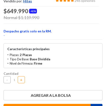
246 opiniones
Vendido por:
Hites
$649.990
42%
Price reduced from
Normal $1.119.990
to
Despacho gratis solo en la RM.
-
Características principales
Plazas:
2 Plazas
Tipo De Base:
Base Dividida
Nivel de Firmeza:
Firme
Cantidad
-
+
AGREGAR A LA BOLSA