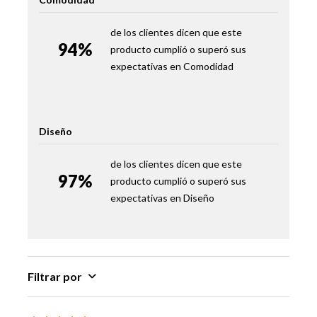
Material Patas
Madera Alta Resistencia
de los clientes dicen que este
Ruedas
No
94%
producto cumplió o superó sus
expectativas en
Comodidad
Incluye Respaldo
Si
Alto Respaldo
60 Cm
Diseño
Largo Respaldo
162 Cm
de los clientes dicen que este
97%
Incluye Velador
Si
producto cumplió o superó sus
expectativas en
Diseño
Alto Velador
61 Cm
Ancho Velador
40 Cm
Filtrar por
Profundidad
31 Cm
Velador