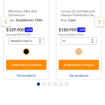
Micrófono Mke 600
Lentes De Sol Raimond
Sennheiser
Havana Polarizados Ray-
ban
Por:
Sennheiser Chile
Por:
Lens
$329.900
$180.990
21%
15%
Price reduced from
Normal $419.900
to
Price reduced from
Normal $213.900
to
AGREGAR A LA BOLSA
AGREGAR A LA BOLSA
Ver producto
Ver producto