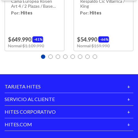
Cama Europea Rosen
Respaldo Cic Villarrica /
Art 4 / 2 Plazas / Base
King
Dividida + Set Maderas
Por:
Hites
Por:
Hites
Ferrara
$649.990
$54.990
41%
66%
Price reduced from
Normal $1.109.990
to
Price reduced from
Normal $159.990
to
TARJETA HITES
SERVICIO AL CLIENTE
HITES CORPORATIVO
HITES.COM