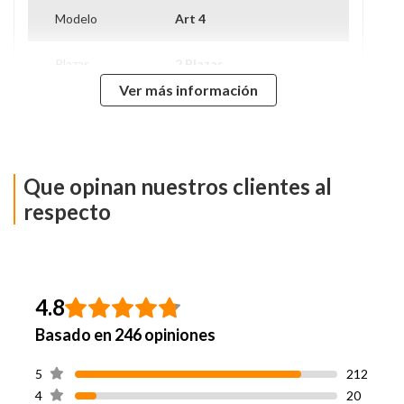
Modelo
Art 4
Plazas
2 Plazas
Ver más información
Tipo De Base
Base Dividida
Nivel de Firmeza
Firme
Que opinan nuestros clientes al
Alto Colchón
33 Cm
respecto
Alto De Base
37 Cm
Alto Con Base
70 Cm
4.8
Basado en 246 opiniones
Ancho
150 Cm
5
212
Largo
200 Cm
4
20