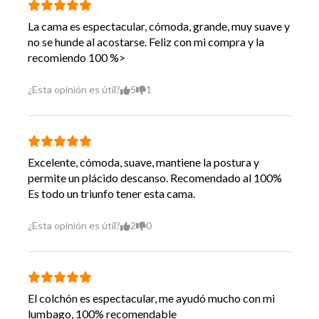
Incluye Almohada
No
La cama es espectacular, cómoda, grande, muy suave y
no se hunde al acostarse. Feliz con mi compra y la
Incluye Sábanas
No
recomiendo 100 %>
Incluye Topper
No
¿Esta opinión es útil?
5
1
Incluye Plumón
No
Incluye
No
Cubrecolchón
Excelente, cómoda, suave, mantiene la postura y
permite un plácido descanso. Recomendado al 100%
Incluye
Set De Maderas
Es todo un triunfo tener esta cama.
Requiere Armado
No
¿Esta opinión es útil?
2
0
8 Años Según Uso Y
Vida Util
Cuidados
Garantía
12 Meses Cama - 6 Meses
El colchón es espectacular, me ayudó mucho con mi
Proveedor
Muebles
lumbago, 100% recomendable