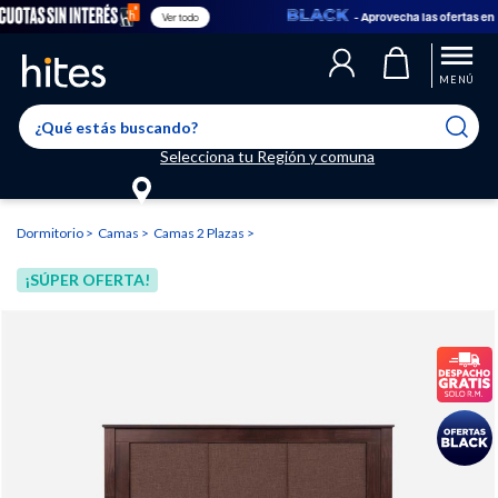
- Aprovecha las ofertas en
Ver todo
Llegaste al límite de productos favoritos permitidos, para agregar
El producto ha sido agregado a tu lista de favoritos correctamente
El producto ha sido eliminado correctamente
uno nuevo ingresa a “Mi cuenta” y elimina los que ya no necesitas.
MENÚ
Selecciona tu Región y comuna
Dormitorio
Camas
Camas 2 Plazas
¡SÚPER OFERTA!