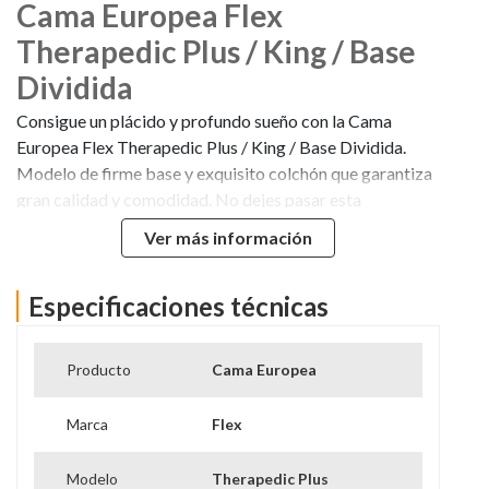
Cama Europea Flex
Therapedic Plus / King / Base
Dividida
Consigue un plácido y profundo sueño con la Cama
Europea Flex Therapedic Plus / King / Base Dividida.
Modelo de firme base y exquisito colchón que garantiza
gran calidad y comodidad. No dejes pasar esta
oportunidad y cómprala en Hites
Ver más información
https://www.hites.com/on/demandware.static/-/Sites-
mastercatalog_HITES/default/dwaae149e1/images/inpages/
Especificaciones técnicas
Producto
Cama Europea
Marca
Flex
Modelo
Therapedic Plus