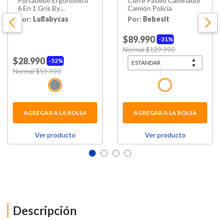
Portabebé Ergonomico
Corre Pasillo Caminador
6 En 1 Gris By
Camión Policía
Lubabycas
Por:
LuBabycas
Por:
Bebesit
$89.990
31%
Price reduced from
Normal $129.990
to
$28.990
52%
Price reduced from
Normal $59.990
to
AGREGAR A LA BOLSA
AGREGAR A LA BOLSA
Ver producto
Ver producto
Descripción