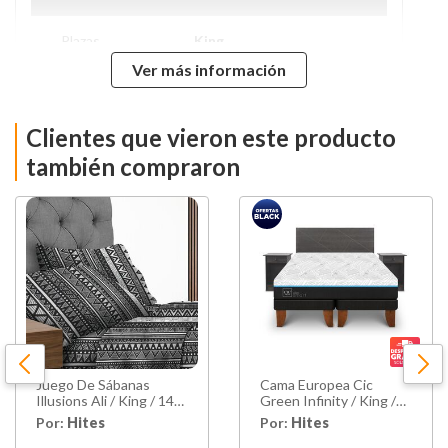
Plazas
King
Ver más información
Tipo De Base
Base Dividida
Clientes que vieron este producto
Nivel de Firmeza
Suave
también compraron
Alto Colchón
23 Cm
Alto De Base
32 Cm
Alto Con Base
61 Cms
Ancho
180 Cms
Juego De Sábanas
Cama Europea Cic
Largo
200 Cms
Illusions Ali / King / 144
Green Infinity / King /
Hilos
Base Dividida + Set De
Por:
Hites
Por:
Hites
Maderas
Napa Hipoalergénica,