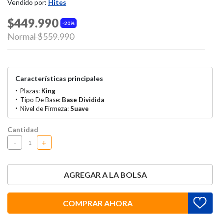
Vendido por:
Hites
$449.990
20%
Price reduced from
Normal $559.990
to
Características principales
Plazas:
King
Tipo De Base:
Base Dividida
Nivel de Firmeza:
Suave
Cantidad
-
+
AGREGAR A LA BOLSA
COMPRAR AHORA