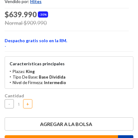
Vendido por:
Hites
$639.990
30%
Price reduced from
Normal $909.990
to
Despacho gratis solo en la RM.
-
Características principales
Plazas:
King
Tipo De Base:
Base Dividida
Nivel de Firmeza:
Intermedio
Cantidad
-
+
AGREGAR A LA BOLSA