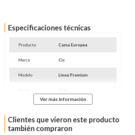
Especificaciones técnicas
Ver más información
Producto
Cama Europea
Marca
Cic
Modelo
Linea Premium
Plazas
King
Ver más información
Tipo De Base
Base Dividida
Clientes que vieron este producto
Nivel de Firmeza
Intermedio
también compraron