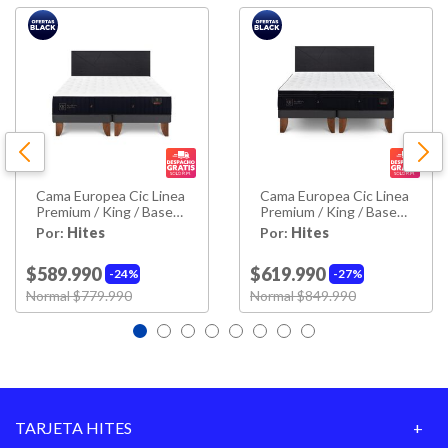
Alto Colchón
32 Cm
Alto De Base
35 Cm
Alto Con Base
67 Cm
Ancho
180 Cm
Cama Europea Cic Linea
Cama Europea Cic Linea
Largo
200 Cm
Premium / King / Base
Premium / King / Base
Dividida + Respaldo
Dividida + Respaldo
Por:
Hites
Por:
Hites
Peso
74,8kg
$589.990
$619.990
24%
27%
Material
Price reduced from
Normal $779.990
to
Price reduced from
Normal $849.990
to
Madera De Pino
Estructura
Relleno Colchón
Espuma; Poliuretano
Pillow Top
No
TARJETA HITES