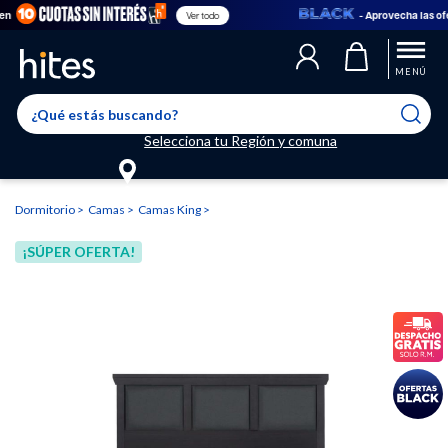
- Aprovecha las ofert
Ver todo
Llegaste al límite de productos favoritos permitidos, para agregar
El producto ha sido agregado a tu lista de favoritos correctamente
El producto ha sido eliminado correctamente
uno nuevo ingresa a “Mi cuenta” y elimina los que ya no necesitas.
MENÚ
Selecciona tu Región y comuna
Dormitorio
Camas
Camas King
¡SÚPER OFERTA!