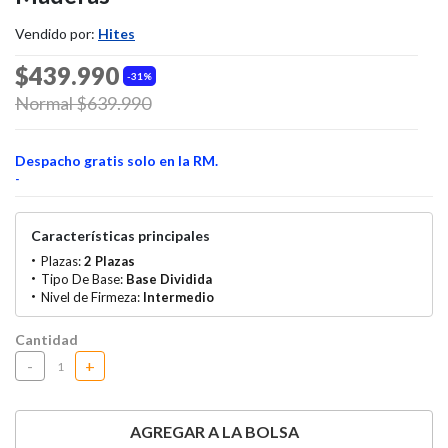
Vendido por:
Hites
$439.990
31%
Price reduced from
Normal $639.990
to
Despacho gratis solo en la RM.
-
Características principales
Plazas:
2 Plazas
Tipo De Base:
Base Dividida
Nivel de Firmeza:
Intermedio
Cantidad
-
+
AGREGAR A LA BOLSA