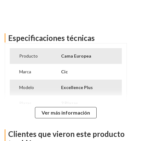
Especificaciones técnicas
Ver más información
Producto
Cama Europea
Marca
Cic
Modelo
Excellence Plus
Plazas
2 Plazas
Ver más información
Tipo De Base
Base Dividida
Clientes que vieron este producto
Nivel de Firmeza
Intermedio