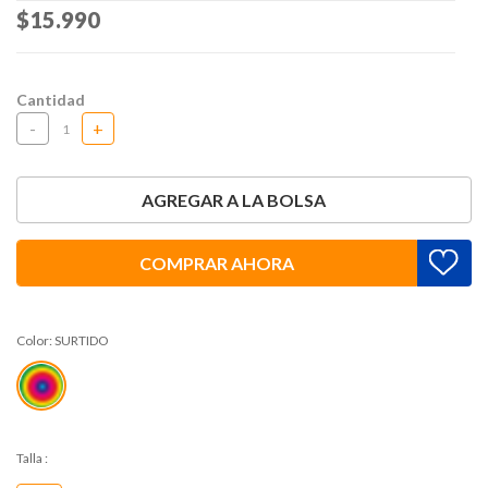
Price reduced from
$15.990
to
Cantidad
-
+
AGREGAR A LA BOLSA
COMPRAR AHORA
Color:
SURTIDO
Talla
: