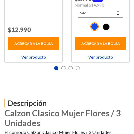
Price reduced from
Normal $14.990
to
Price reduced from
$12.990
to
AGREGAR A LA BOLSA
AGREGAR A LA BOLSA
Ver producto
Ver producto
Descripción
Calzon Clasico Mujer Flores / 3
Unidades
El cómodo Calzon Clasico Mujer Flores / 3 Unidades