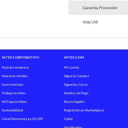
Garantía Proveedor
Vida Util
HITES CORPORATIVO
HITES.COM
Nuestra empresa
Mi cuenta
Nuestras tiendas
Sigue tu Compra
Inversionistas
Sigue tus Casos
Trabaja en Hites
Medios de Pago
Mi Espacio Hites
Bases legales
Sostenibilidad
Regístrate en Marketplace
Canal Denuncia Ley 20.393
Cyber
Día del niño