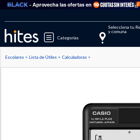
- Aprovecha las ofertas en
Llegaste al límite de productos fav
El 
Selecciona tu R
y comuna
Categorías
Escolares
Lista de Útiles
Calculadoras