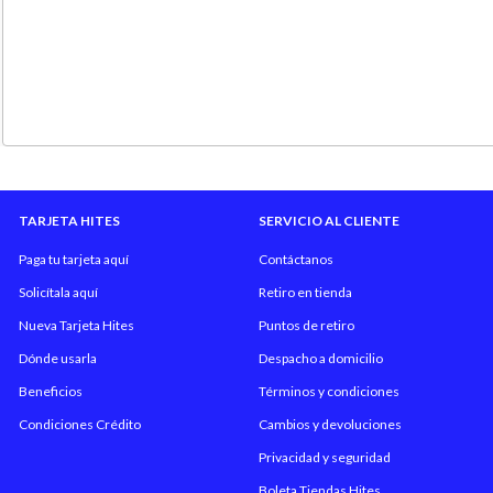
TARJETA HITES
SERVICIO AL CLIENTE
Paga tu tarjeta aquí
Contáctanos
Solicítala aquí
Retiro en tienda
Nueva Tarjeta Hites
Puntos de retiro
Dónde usarla
Despacho a domicilio
Beneficios
Términos y condiciones
Condiciones Crédito
Cambios y devoluciones
Privacidad y seguridad
Boleta Tiendas Hites