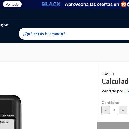
- Aprovecha las ofertas en
Ver todo
oritos permitidos, para agregar uno nuevo ingresa a “Mi cuenta
producto ha sido agregado a tu lista de favoritos correctam
El producto ha sido eliminado correctamente
egión
CASIO
Calculad
Vendido por:
C
Cantidad
-
+