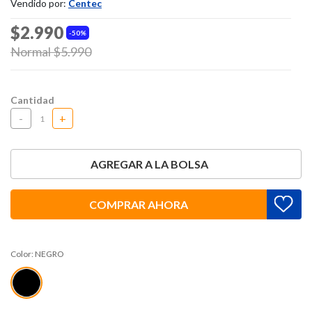
Vendido por:
Centec
$2.990
50%
Price reduced from
Normal $5.990
to
Cantidad
-
+
AGREGAR A LA BOLSA
COMPRAR AHORA
Color:
NEGRO