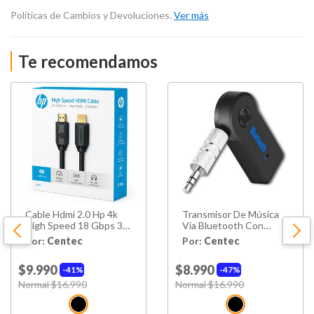
Políticas de Cambios y Devoluciones.
Ver más
Te recomendamos
Cable Hdmi 2.0 Hp 4k
Transmisor De Música
High Speed 18 Gbps 3
Vía Bluetooth Con
Metros Dhc-h001
Manos Libre Bt100
Por:
Centec
Por:
Centec
$9.990
$8.990
41%
47%
Price reduced from
Normal $16.990
to
Price reduced from
Normal $16.990
to