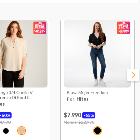
Polyester
Liso
Verano
Redondo
Regular
Baja
nga 3/4 Cuello V
Blusa Mujer Freedom
renzo Di Pontti
Por:
Hites
China
es
$7.990
60%
65%
uced from
4.990
to
Price reduced from
Normal $22.990
to