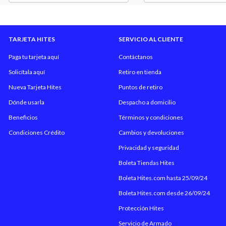
TARJETA HITES
SERVICIO AL CLIENTE
Paga tu tarjeta aquí
Contáctanos
Solicítala aquí
Retiro en tienda
Nueva Tarjeta Hites
Puntos de retiro
Dónde usarla
Despacho a domicilio
Beneficios
Términos y condiciones
Condiciones Crédito
Cambios y devoluciones
Privacidad y seguridad
Boleta Tiendas Hites
Boleta Hites.com hasta 25/09/24
Boleta Hites.com desde 26/09/24
Protección Hites
Servicio de Armado