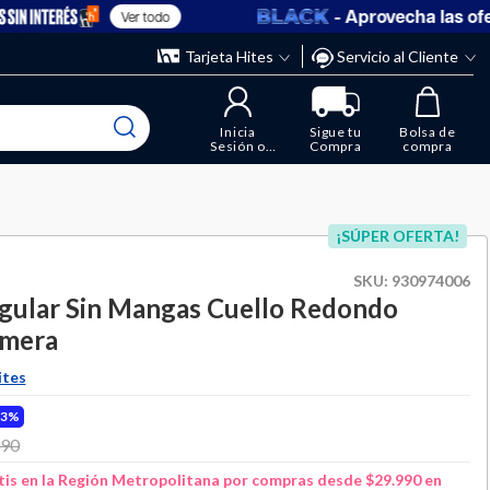
- Aprovecha las ofertas
Ver todo
” y elimina los que ya no necesitas.
ente
Tarjeta Hites
Servicio al Cliente
Inicia
Sigue tu
Bolsa de
Sesión o
Compra
compra
Regístrate
¡SÚPER OFERTA!
SKU:
930974006
gular Sin Mangas Cuello Redondo
imera
ites
53%
 from
990
to
is en la Región Metropolitana por compras desde $29.990 en