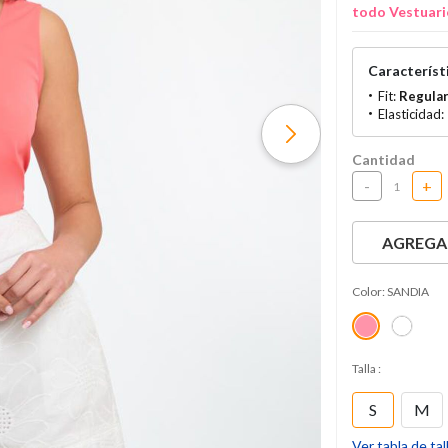
todo Vestuari
Característi
Fit:
Regula
Elasticidad:
Cantidad
-
+
AGREGAR
Color:
SANDIA
Talla
:
S
M
Ver tabla de tal