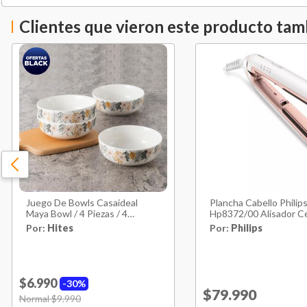
Clientes que vieron este producto ta
Juego De Bowls Casaideal
Plancha Cabello Philip
Maya Bowl / 4 Piezas / 4
Hp8372/00 Alisador C
Personas
Ion
Por:
Hites
Por:
Philips
$6.990
30%
Price reduced 
$79.990
to
Price reduced from
Normal $9.990
to