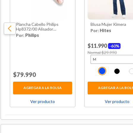
Plancha Cabello Philips
Blusa Mujer Kimera
Hp8372/00 Alisador
Por:
Hites
Ceramica Ion
Por:
Philips
$11.990
60%
Price reduced from
Normal $29.990
to
Price reduced from
$79.990
to
AGREGAR A LA BOLSA
AGREGAR A LA BOL
Ver producto
Ver producto