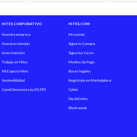
HITES CORPORATIVO
HITES.COM
Nuestra empresa
Mi cuenta
Nuestras tiendas
Sigue tu Compra
Inversionistas
Sigue tus Casos
Trabaja en Hites
Medios de Pago
Mi Espacio Hites
Bases legales
Sostenibilidad
Regístrate en Marketplace
Canal Denuncia Ley 20.393
Cyber
Día del niño
Black week