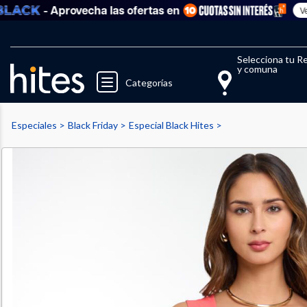
- Aprovecha las ofertas en
Ver todo
Llegaste al límite de productos fav
El 
Selecciona tu R
y comuna
Categorías
Especiales
Black Friday
Especial Black Hites