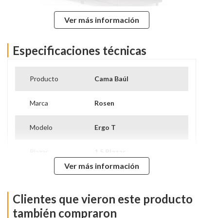
Ver más información
Especificaciones técnicas
BED BOXET:
Producto
Cama Baúl
PRACTICIDAD Y
Marca
Rosen
FUNCIONALIDAD EN
UNA SOLA CAMA.
Modelo
Ergo T
Plazas
1.5 Plazas
Ver más información
UNA INNOVACIÓN DE
Tipo De Base
Base Normal
ROSEN QUE MEZCLA UNA
CAMA INFERIOR CON
Clientes que vieron este producto
Nivel de Firmeza
Intermedio
ESPACIO DE
también compraron