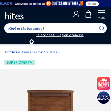
- Aprovecha las ofertas en
Ver todo
Llegaste al límite de productos favoritos permitidos, para agregar
El producto ha sido agregado a tu lista de favoritos correctamente
El producto ha sido eliminado correctamente
uno nuevo ingresa a “Mi cuenta” y elimina los que ya no necesitas.
MENÚ
Selecciona tu Región y comuna
Dormitorio
Camas
Camas 1.5 Plazas
¡SÚPER OFERTA!