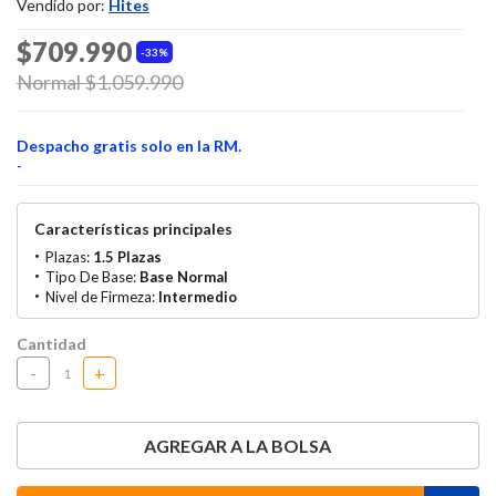
Vendido por:
Hites
$709.990
33%
Price reduced from
Normal $1.059.990
to
Despacho gratis solo en la RM.
-
Características principales
Plazas:
1.5 Plazas
Tipo De Base:
Base Normal
Nivel de Firmeza:
Intermedio
Cantidad
-
+
AGREGAR A LA BOLSA