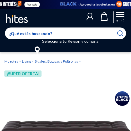
- Aprovecha las ofertas en
Ver todo
Llegaste al límite de productos favoritos permitidos, para agregar
El producto ha sido agregado a tu lista de favoritos correctamente
El producto ha sido eliminado correctamente
uno nuevo ingresa a “Mi cuenta” y elimina los que ya no necesitas.
MENÚ
Selecciona tu Región y comuna
Muebles
Living
Sitiales, Butacas y Poltronas
¡SÚPER OFERTA!