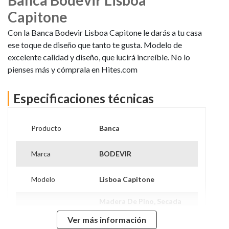
Capitone
Con la Banca Bodevir Lisboa Capitone le darás a tu casa
ese toque de diseño que tanto te gusta. Modelo de
excelente calidad y diseño, que lucirá increíble. No lo
pienses más y cómprala en Hites.com
Especificaciones técnicas
Producto
Banca
Marca
BODEVIR
Modelo
Lisboa Capitone
Madera De Pino, Secada
Al 10% De Humedad,
Ensamble Con Corchetes
Ver más información
14/50 Y Adhesivo De