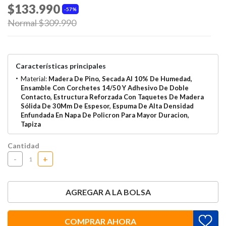
$133.990
57%
Price reduced from
Normal $309.990
to
Características principales
Material:
Madera De Pino, Secada Al 10% De Humedad,
Ensamble Con Corchetes 14/50 Y Adhesivo De Doble
Contacto, Estructura Reforzada Con Taquetes De Madera
Sólida De 30Mm De Espesor, Espuma De Alta Densidad
Enfundada En Napa De Policron Para Mayor Duracion,
Tapiza
Cantidad
-
+
AGREGAR A LA BOLSA
COMPRAR AHORA