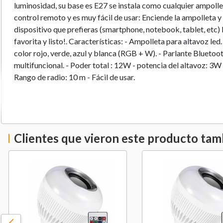
luminosidad, su base es E27 se instala como cualquier ampoll
control remoto y es muy fácil de usar: Enciende la ampolleta y
dispositivo que prefieras (smartphone, notebook, tablet, etc) 
favorita y listo!. Características: - Ampolleta para altavoz led
color rojo, verde, azul y blanca (RGB + W). - Parlante Bluetoot
multifuncional. - Poder total : 12W - potencia del altavoz: 3W 
Rango de radio: 10 m - Fácil de usar.
Clientes que vieron este producto ta