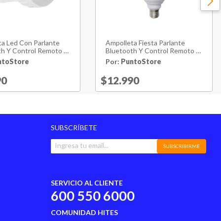
a Led Con Parlante
Ampolleta Fiesta Parlante
h Y Control Remoto -
Bluetooth Y Control Remoto -
Ps
ntoStore
Por:
PuntoStore
reduced from
90
to
Price reduced from
$12.990
to
SUBSCRÍBETE
SUBSCRIBIRME
SERVICIO AL CLIENTE
600 550 6000
COMUNIDAD HITES