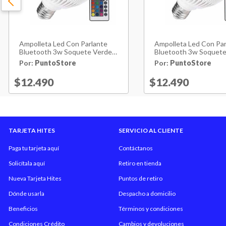
Ampolleta Led Con Parlante
Ampolleta Led Con Par
Bluetooth 3w Soquete Verde -
Bluetooth 3w Soquet
Ps
- Ps
Por:
PuntoStore
Por:
PuntoStore
Price reduced from
$12.490
to
Price reduced 
$12.490
to
TARJETA HITES
SERVICIO AL CLIENTE
Paga tu tarjeta aquí
Contáctanos
Solicítala aquí
Retiro en tienda
Nueva Tarjeta Hites
Puntos de retiro
Dónde usarla
Despacho a domicilio
Beneficios
Términos y condiciones
Condiciones Crédito
Cambios y devoluciones