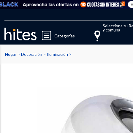
- Aprovecha las ofertas en
Ver 
Llegaste al límite de productos fav
El 
Selecciona tu R
y comuna
Categorías
Hogar
Decoración
Iluminación