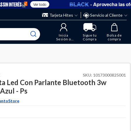
- Aprovecha las ofer
Ver todo
” y elimina los que ya no necesitas.
ente
Tarjeta Hites
Servicio al Cliente
Inicia
Sigue tu
Bolsa de
Sesión o
Compra
compra
Regístrate
E
SKU:
10173000825001
a Led Con Parlante Bluetooth 3w
Azul - Ps
untoStore
duced from
to