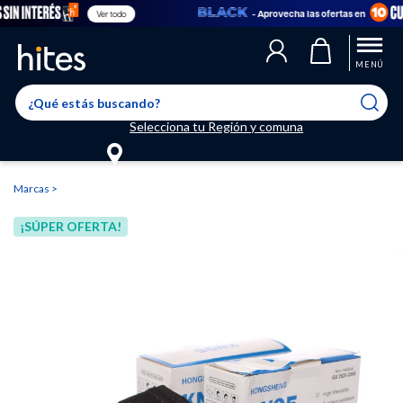
- Aprovecha las ofertas en
Ver todo
Llegaste al límite de productos favoritos permitidos, para agregar
El producto ha sido agregado a tu lista de favoritos correctamente
El producto ha sido eliminado correctamente
uno nuevo ingresa a “Mi cuenta” y elimina los que ya no necesitas.
MENÚ
Selecciona tu Región y comuna
Marcas
¡SÚPER OFERTA!