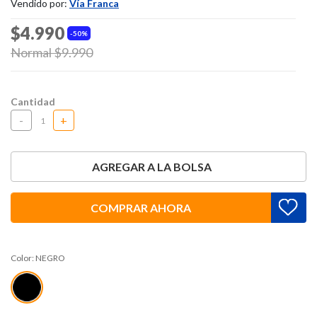
Vendido por:
Vía Franca
$4.990
50%
Price reduced from
Normal $9.990
to
Cantidad
-
+
AGREGAR A LA BOLSA
COMPRAR AHORA
Color:
NEGRO