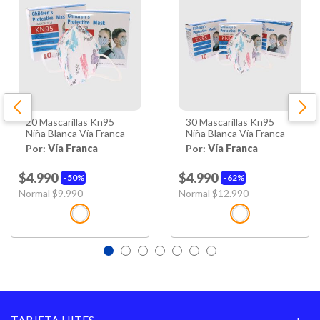
20 Mascarillas Kn95
30 Mascarillas Kn95
Niña Blanca Vía Franca
Niña Blanca Vía Franca
Por:
Vía Franca
Por:
Vía Franca
$4.990
$4.990
50%
62%
Price reduced from
Normal $9.990
to
Price reduced from
Normal $12.990
to
TARJETA HITES