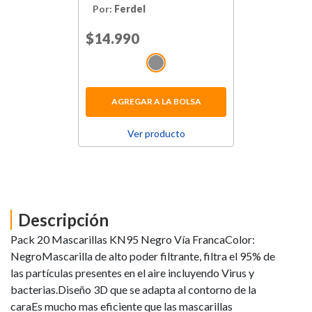
Por:
Ferdel
Price reduced from
$14.990
to
AGREGAR A LA BOLSA
Ver producto
Descripción
Pack 20 Mascarillas KN95 Negro Vía FrancaColor:
NegroMascarilla de alto poder filtrante, filtra el 95% de
las partículas presentes en el aire incluyendo Virus y
bacterias.Diseño 3D que se adapta al contorno de la
caraEs mucho mas eficiente que las mascarillas